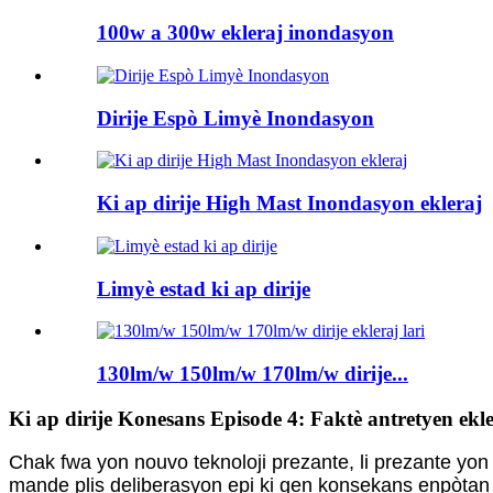
100w a 300w ekleraj inondasyon
Dirije Espò Limyè Inondasyon
Ki ap dirije High Mast Inondasyon ekleraj
Limyè estad ki ap dirije
130lm/w 150lm/w 170lm/w dirije...
Ki ap dirije Konesans Episode 4: Faktè antretyen ekl
Chak fwa yon nouvo teknoloji prezante, li prezante yon
mande plis deliberasyon epi ki gen konsekans enpòtan 