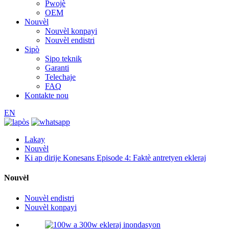
Pwojè
OEM
Nouvèl
Nouvèl konpayi
Nouvèl endistri
Sipò
Sipo teknik
Garanti
Telechaje
FAQ
Kontakte nou
EN
Lakay
Nouvèl
Ki ap dirije Konesans Episode 4: Faktè antretyen ekleraj
Nouvèl
Nouvèl endistri
Nouvèl konpayi