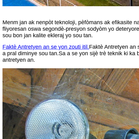
Menm jan ak nenpòt teknoloji, pèfòmans ak efikasite nan
fliyoresan oswa segondè-presyon sodyòm yo deteryore t
sou bon jan kalite ekleraj yo sou tan.
Faktè Antretyen an se yon zouti itil.
Faktè Antretyen an s
a pral diminye sou tan.Sa a se yon sijè trè teknik ki k
antretyen an.