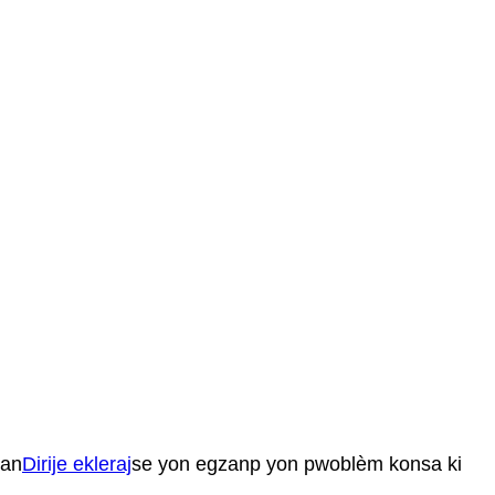
nan
Dirije ekleraj
se yon egzanp yon pwoblèm konsa ki