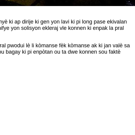
ki ap dirije ki gen yon lavi ki pi long pase ekivalan
e yon solisyon ekleraj vle konnen ki enpak la pral
pral pwodui lè li kòmanse fèk kòmanse ak ki jan valè sa
 sou bagay ki pi enpòtan ou ta dwe konnen sou faktè