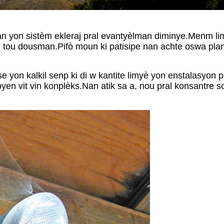
 yon sistèm ekleraj pral evantyèlman diminye.Menm limyè 
ou dousman.Pifò moun ki patisipe nan achte oswa planify
e yon kalkil senp ki di w kantite limyè yon enstalasyon 
a byen vit vin konplèks.Nan atik sa a, nou pral konsantre