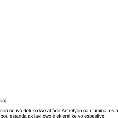
eraj
 seri nouvo defi ki dwe abòde.Antretyen nan luminaires 
pou estanda ak lavi pwojè ekleraj ke yo espesifye.