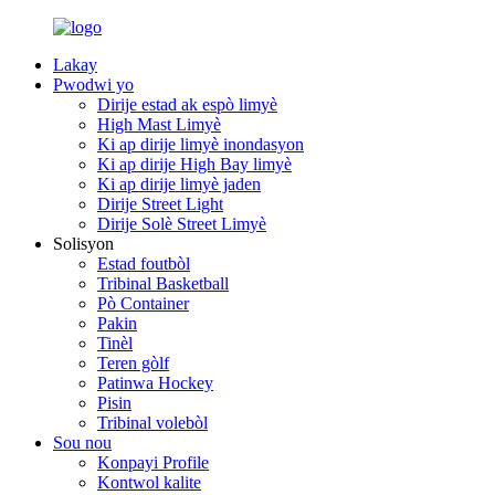
Lakay
Pwodwi yo
Dirije estad ak espò limyè
High Mast Limyè
Ki ap dirije limyè inondasyon
Ki ap dirije High Bay limyè
Ki ap dirije limyè jaden
Dirije Street Light
Dirije Solè Street Limyè
Solisyon
Estad foutbòl
Tribinal Basketball
Pò Container
Pakin
Tinèl
Teren gòlf
Patinwa Hockey
Pisin
Tribinal volebòl
Sou nou
Konpayi Profile
Kontwol kalite