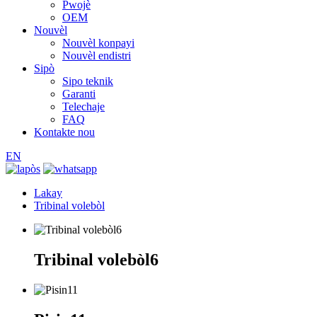
Pwojè
OEM
Nouvèl
Nouvèl konpayi
Nouvèl endistri
Sipò
Sipo teknik
Garanti
Telechaje
FAQ
Kontakte nou
EN
Lakay
Tribinal volebòl
Tribinal volebòl6