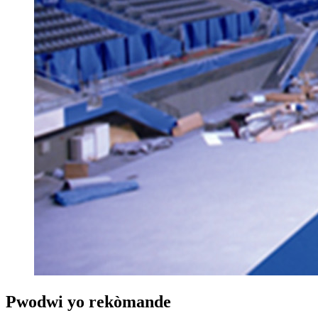
Pwodwi yo rekòmande