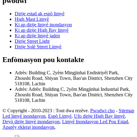
pwodwi
Dirije estad ak espò limyè
High Mast Limyè
Ki ap dirije limyè inondasyon
Ki ap dirije High Bay limyè
Ki ap dirije limyè jaden
Dirije Street Light
Dirije Solè Street Limyè
Enfòmasyon pou kontakte
Adrès: Building C, 2yèm Mingjinhai Endistriyèl Park,
Zhoushi Road, Shiyan Town, Bao'an District, Shenzhen City
518108, Lachin
Adrès: Adrès: Building C, 2yèm Mingjinhai Industrial Park,
Zhoushi Road, Shiyan Town, Bao'an District, Shenzhen City
518108, Lachin
© Copyright - 2010-2023 : Tout dwa rezève.
Pwodwi cho
-
Sitemap
Led limyè inondasyon
,
Espò Limyè
,
Ufo dirije High Bay limyè
,
Deyò dirije limyè inondasyon
,
Limyè Inondasyon Led Pou Estad
,
Aparèy ekleraj inondasyon
,