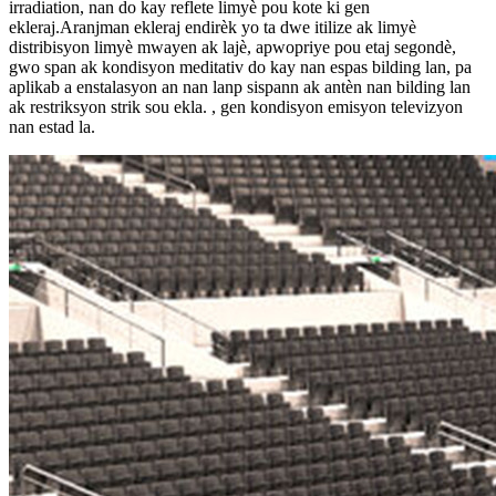
irradiation, nan do kay reflete limyè pou kote ki gen
ekleraj.Aranjman ekleraj endirèk yo ta dwe itilize ak limyè
distribisyon limyè mwayen ak lajè, apwopriye pou etaj segondè,
gwo span ak kondisyon meditativ do kay nan espas bilding lan, pa
aplikab a enstalasyon an nan lanp sispann ak antèn nan bilding lan
ak restriksyon strik sou ekla. , gen kondisyon emisyon televizyon
nan estad la.