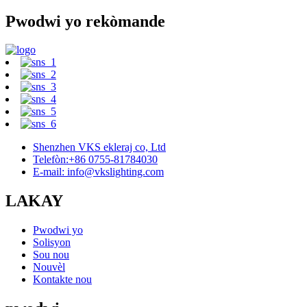
Pwodwi yo rekòmande
Shenzhen VKS ekleraj co, Ltd
Telefòn:+86 0755-81784030
E-mail: info@vkslighting.com
LAKAY
Pwodwi yo
Solisyon
Sou nou
Nouvèl
Kontakte nou