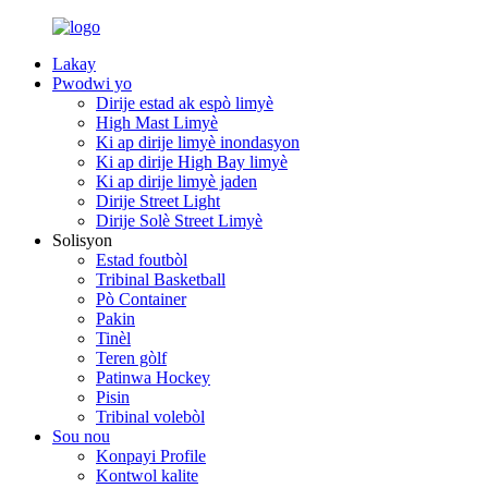
Lakay
Pwodwi yo
Dirije estad ak espò limyè
High Mast Limyè
Ki ap dirije limyè inondasyon
Ki ap dirije High Bay limyè
Ki ap dirije limyè jaden
Dirije Street Light
Dirije Solè Street Limyè
Solisyon
Estad foutbòl
Tribinal Basketball
Pò Container
Pakin
Tinèl
Teren gòlf
Patinwa Hockey
Pisin
Tribinal volebòl
Sou nou
Konpayi Profile
Kontwol kalite