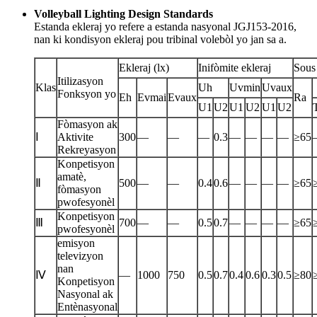
Volleyball Lighting Design Standards
Estanda ekleraj yo refere a estanda nasyonal JGJ153-2016,
nan ki kondisyon ekleraj pou tribinal volebòl yo jan sa a.
Ekleraj (lx)
Inifòmite ekleraj
Sous
Itilizasyon
Klas
Uh
Uvmin
Uvaux
Fonksyon yo
Eh
Evmai
Evaux
Ra
U1
U2
U1
U2
U1
U2
Fòmasyon ak
Ⅰ
Aktivite
300
—
—
—
0.3
—
—
—
—
≥65
Rekreyasyon
Konpetisyon
amatè,
Ⅱ
500
—
—
0.4
0.6
—
—
—
—
≥65
fòmasyon
pwofesyonèl
Konpetisyon
Ⅲ
700
—
—
0.5
0.7
—
—
—
—
≥65
pwofesyonèl
emisyon
televizyon
nan
Ⅳ
—
1000
750
0.5
0.7
0.4
0.6
0.3
0.5
≥80
Konpetisyon
Nasyonal ak
Entènasyonal