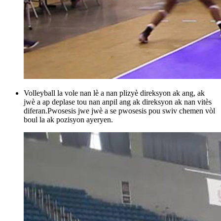
Volleyball la vole nan lè a nan plizyè direksyon ak ang, ak
jwè a ap deplase tou nan anpil ang ak direksyon ak nan vitès
diferan.Pwosesis jwe jwè a se pwosesis pou swiv chemen vòl
boul la ak pozisyon ayeryen.