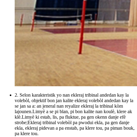
2. Selon karakteristik yo nan ekleraj tribinal andedan kay la
volebòl, objektif bon jan kalite ekleraj volebòl andedan kay la
se jan sa a: an jeneral nan reyalize ekleraj la tribinal kòm
lajounen.Limyè a se pi blan, pi bon kalite nan koulè, klere ak
klè.Limyè ki estab, lis, pa fluktue, pa gen okenn danje efè
strobe;Ekleraj tribinal volebòl pa pwodui ekla, pa gen danje
ekla, ekleraj pidevan a pa enstab, pa klere tou, pa piman bouk,
pa klere tou.