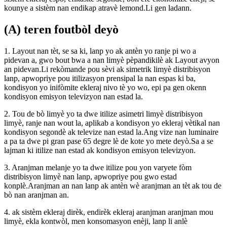
kounye a sistèm nan endikap atravè lemond.Li gen ladann.
(A) teren foutbòl deyò
1. Layout nan tèt, se sa ki, lanp yo ak antèn yo ranje pi wo a
pidevan a, gwo bout bwa a nan limyè pèpandikilè ak Layout avyon
an pidevan.Li rekòmande pou sèvi ak simetrik limyè distribisyon
lanp, apwopriye pou itilizasyon prensipal la nan espas ki ba,
kondisyon yo inifòmite ekleraj nivo tè yo wo, epi pa gen okenn
kondisyon emisyon televizyon nan estad la.
2. Tou de bò limyè yo ta dwe itilize asimetri limyè distribisyon
limyè, ranje nan wout la, aplikab a kondisyon yo ekleraj vètikal nan
kondisyon segondè ak televize nan estad la.Ang vize nan luminaire
a pa ta dwe pi gran pase 65 degre lè de kote yo mete deyò.Sa a se
lajman ki itilize nan estad ak kondisyon emisyon televizyon.
3. Aranjman melanje yo ta dwe itilize pou yon varyete fòm
distribisyon limyè nan lanp, apwopriye pou gwo estad
konplè.Aranjman an nan lanp ak antèn wè aranjman an tèt ak tou de
bò nan aranjman an.
4. ak sistèm ekleraj dirèk, endirèk ekleraj aranjman aranjman mou
limyè, ekla kontwòl, men konsomasyon enèji, lanp li anlè