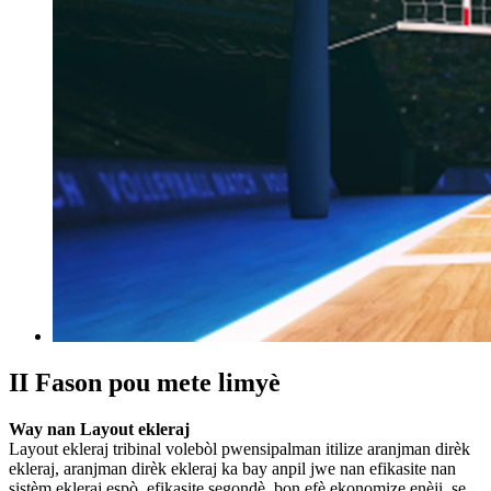
II Fason pou mete limyè
Way nan Layout ekleraj
Layout ekleraj tribinal volebòl pwensipalman itilize aranjman dirèk
ekleraj, aranjman dirèk ekleraj ka bay anpil jwe nan efikasite nan
sistèm ekleraj espò, efikasite segondè, bon efè ekonomize enèji, se