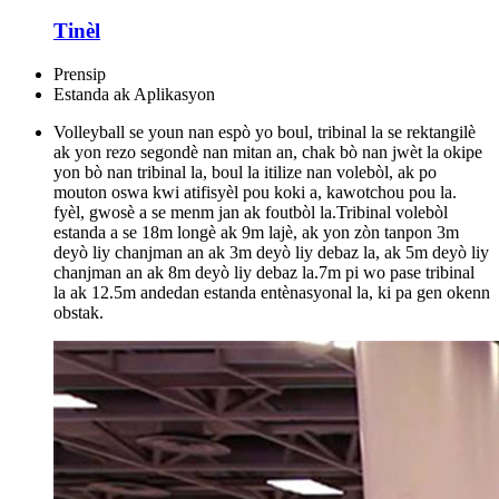
Tinèl
Prensip
Estanda ak Aplikasyon
Volleyball se youn nan espò yo boul, tribinal la se rektangilè
ak yon rezo segondè nan mitan an, chak bò nan jwèt la okipe
yon bò nan tribinal la, boul la itilize nan volebòl, ak po
mouton oswa kwi atifisyèl pou koki a, kawotchou pou la.
fyèl, gwosè a se menm jan ak foutbòl la.Tribinal volebòl
estanda a se 18m longè ak 9m lajè, ak yon zòn tanpon 3m
deyò liy chanjman an ak 3m deyò liy debaz la, ak 5m deyò liy
chanjman an ak 8m deyò liy debaz la.7m pi wo pase tribinal
la ak 12.5m andedan estanda entènasyonal la, ki pa gen okenn
obstak.