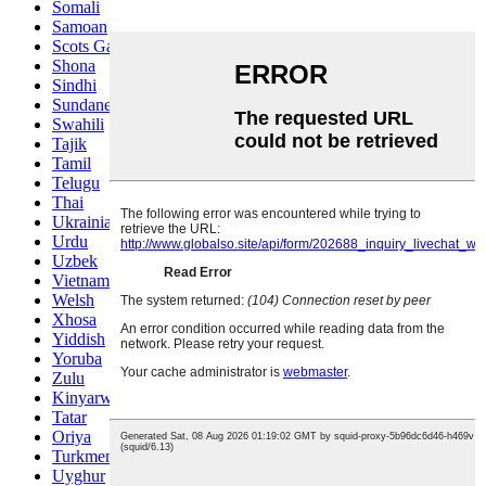
Somali
Samoan
Scots Gaelic
Shona
Sindhi
Sundanese
Swahili
Tajik
Tamil
Telugu
Thai
Ukrainian
Urdu
Uzbek
Vietnamese
Welsh
Xhosa
Yiddish
Yoruba
Zulu
Kinyarwanda
Tatar
Oriya
Turkmen
Uyghur