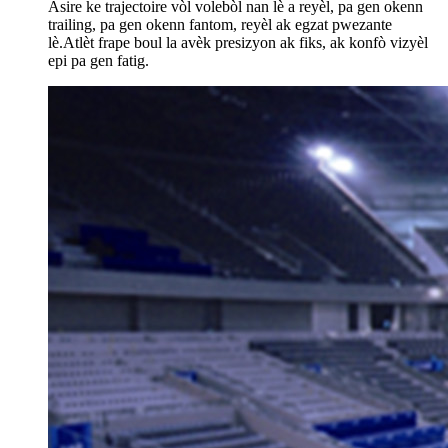
Asire ke trajectoire vòl volebòl nan lè a reyèl, pa gen okenn
trailing, pa gen okenn fantom, reyèl ak egzat pwezante
lè.Atlèt frape boul la avèk presizyon ak fiks, ak konfò vizyèl
epi pa gen fatig.