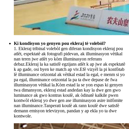
Ki kondisyon yo genyen pou ekleraj tè volebòl?
1. Ekleraj tribinal volebòl gen diferan kondisyon ekleraj pou
atlèt, espektatè ak fotografi pidevan, ak illuminasyon vètikal
nan teren jwe atlèt yo kòm illuminasyon referans
debaz.Ekleraj la ka satisfè egzijans atlèt k ap jwe ak espektatè
k ap gade, osi byen ke match ap viv.Efè vizyèl la pi konfòtab
lè illuminance orizontal ak vètikal estad la egal, e menm si yo
pa egal, illuminance orizontal la pa ta dwe depase de fwa
illuminasyon vètikal la.Kòm estad la se yon espas ki genyen
twa dimansyon, ekleraj estad andedan kay la dwe gen gwo
luminance ak gwo kontras koulè, ak òdinatè kalkile pwen
kontwòl ekleraj yo dwe gen ase illuminasyon asire inifòmite
nan illuminance.Tanperati koulè ak rann koulè dwe satisfè
demann emisyon televizyon, pandan y ap ekla yo ta dwe
kontwole.