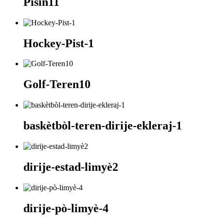
Pisin11
Hockey-Pist-1
Golf-Teren10
baskètbòl-teren-dirije-ekleraj-1
dirije-estad-limyè2
dirije-pò-limyè-4