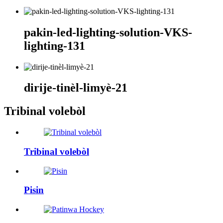
pakin-led-lighting-solution-VKS-
lighting-131
dirije-tinèl-limyè-21
Tribinal volebòl
Tribinal volebòl
Pisin