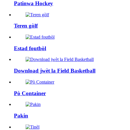
Patinwa Hockey
Teren gòlf
Estad foutbòl
Download jwèt la Field Basketball
Pò Container
Pakin